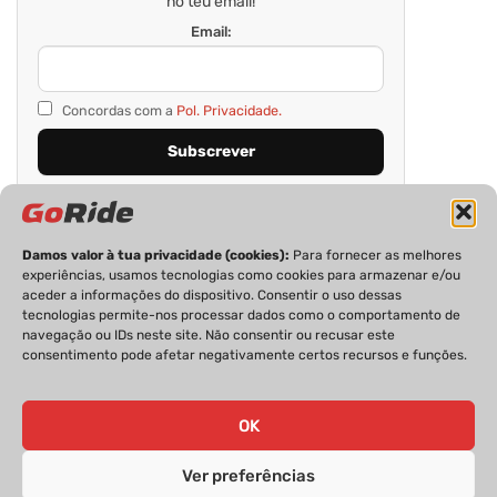
no teu email!
Email:
Concordas com a
Pol. Privacidade.
Damos valor à tua privacidade (cookies):
Para fornecer as melhores
experiências, usamos tecnologias como cookies para armazenar e/ou
aceder a informações do dispositivo. Consentir o uso dessas
tecnologias permite-nos processar dados como o comportamento de
navegação ou IDs neste site. Não consentir ou recusar este
consentimento pode afetar negativamente certos recursos e funções.
PRIVACIDADE
FICHA TÉCNICA
ESTATUTO EDITORIAL
POLÍTICA DE COOKIES
CONTACTOS
OK
Ver preferências