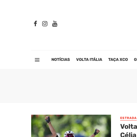
NOTÍCIAS
VOLTA ITÁLIA
TAÇA XCO
G
ESTRADA
Volta
Célia