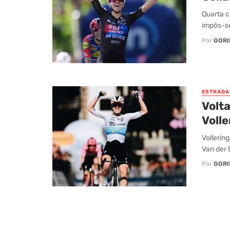
Quarta c
impôs-se
Por
GORI
ESTRADA
Volta
Voll
Vollerin
Van der 
Por
GORI