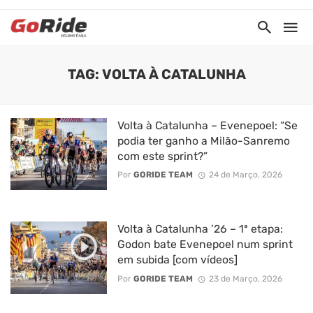
TAG: VOLTA À CATALUNHA
Volta à Catalunha – Evenepoel: “Se
podia ter ganho a Milão-Sanremo
com este sprint?”
Por
GORIDE TEAM
24 de Março, 2026
Volta à Catalunha ’26 – 1ª etapa:
Godon bate Evenepoel num sprint
em subida [com vídeos]
Por
GORIDE TEAM
23 de Março, 2026