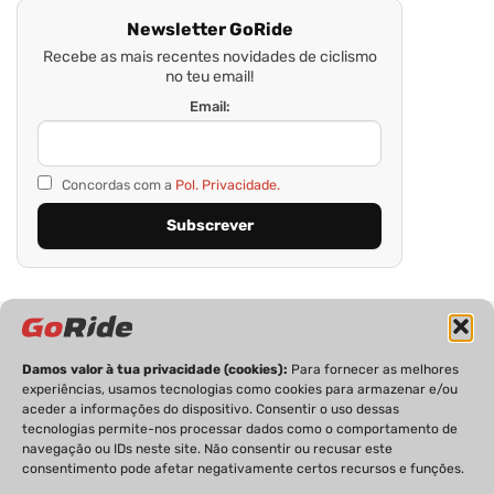
Newsletter GoRide
Recebe as mais recentes novidades de ciclismo
no teu email!
Email:
Concordas com a
Pol. Privacidade.
Damos valor à tua privacidade (cookies):
Para fornecer as melhores
experiências, usamos tecnologias como cookies para armazenar e/ou
aceder a informações do dispositivo. Consentir o uso dessas
tecnologias permite-nos processar dados como o comportamento de
PRIVACIDADE
FICHA TÉCNICA
ESTATUTO EDITORIAL
navegação ou IDs neste site. Não consentir ou recusar este
POLÍTICA DE COOKIES
CONTACTOS
consentimento pode afetar negativamente certos recursos e funções.