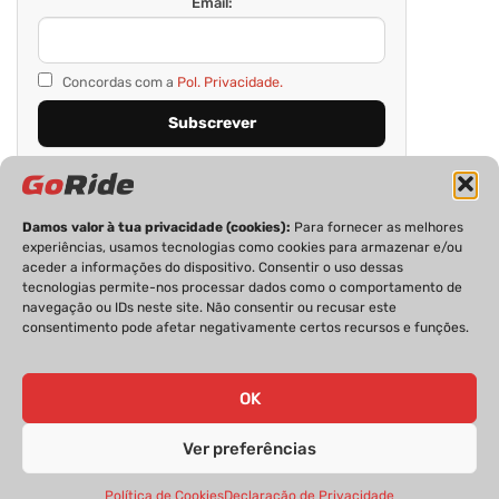
Email:
Concordas com a
Pol. Privacidade.
Damos valor à tua privacidade (cookies):
Para fornecer as melhores
experiências, usamos tecnologias como cookies para armazenar e/ou
aceder a informações do dispositivo. Consentir o uso dessas
tecnologias permite-nos processar dados como o comportamento de
navegação ou IDs neste site. Não consentir ou recusar este
consentimento pode afetar negativamente certos recursos e funções.
PRIVACIDADE
FICHA TÉCNICA
ESTATUTO EDITORIAL
POLÍTICA DE COOKIES
CONTACTOS
OK
Ver preferências
GoRide 2026 | Todos os direitos reservados.
Política de Cookies
Declaração de Privacidade