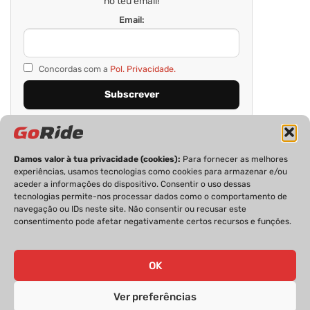
no teu email!
Email:
Concordas com a
Pol. Privacidade.
Damos valor à tua privacidade (cookies):
Para fornecer as melhores
experiências, usamos tecnologias como cookies para armazenar e/ou
aceder a informações do dispositivo. Consentir o uso dessas
tecnologias permite-nos processar dados como o comportamento de
navegação ou IDs neste site. Não consentir ou recusar este
consentimento pode afetar negativamente certos recursos e funções.
PRIVACIDADE
FICHA TÉCNICA
ESTATUTO EDITORIAL
POLÍTICA DE COOKIES
CONTACTOS
OK
Ver preferências