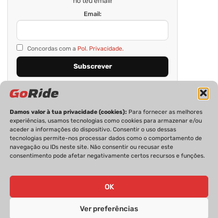
no teu email!
Email:
Concordas com a
Pol. Privacidade.
Damos valor à tua privacidade (cookies):
Para fornecer as melhores
experiências, usamos tecnologias como cookies para armazenar e/ou
aceder a informações do dispositivo. Consentir o uso dessas
tecnologias permite-nos processar dados como o comportamento de
navegação ou IDs neste site. Não consentir ou recusar este
consentimento pode afetar negativamente certos recursos e funções.
PRIVACIDADE
FICHA TÉCNICA
ESTATUTO EDITORIAL
POLÍTICA DE COOKIES
CONTACTOS
OK
Ver preferências