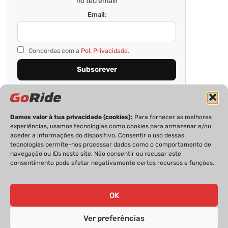
no teu email!
Email:
Concordas com a
Pol. Privacidade.
Damos valor à tua privacidade (cookies):
Para fornecer as melhores
experiências, usamos tecnologias como cookies para armazenar e/ou
aceder a informações do dispositivo. Consentir o uso dessas
tecnologias permite-nos processar dados como o comportamento de
navegação ou IDs neste site. Não consentir ou recusar este
consentimento pode afetar negativamente certos recursos e funções.
PRIVACIDADE
FICHA TÉCNICA
ESTATUTO EDITORIAL
POLÍTICA DE COOKIES
CONTACTOS
OK
Ver preferências