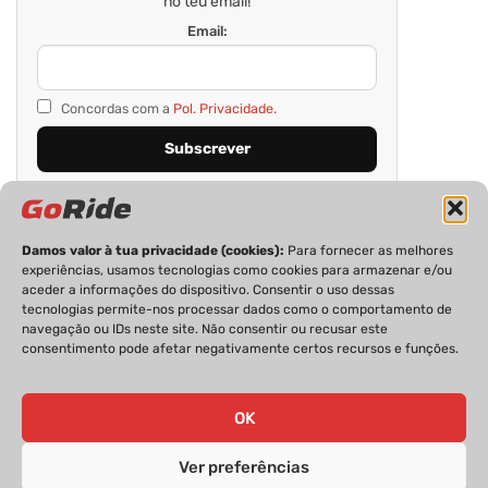
no teu email!
Email:
Concordas com a
Pol. Privacidade.
Damos valor à tua privacidade (cookies):
Para fornecer as melhores
experiências, usamos tecnologias como cookies para armazenar e/ou
aceder a informações do dispositivo. Consentir o uso dessas
tecnologias permite-nos processar dados como o comportamento de
navegação ou IDs neste site. Não consentir ou recusar este
consentimento pode afetar negativamente certos recursos e funções.
PRIVACIDADE
FICHA TÉCNICA
ESTATUTO EDITORIAL
POLÍTICA DE COOKIES
CONTACTOS
OK
Ver preferências