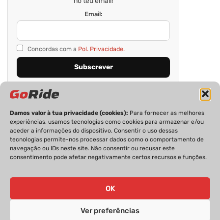
no teu email!
Email:
Concordas com a
Pol. Privacidade.
Damos valor à tua privacidade (cookies):
Para fornecer as melhores
experiências, usamos tecnologias como cookies para armazenar e/ou
aceder a informações do dispositivo. Consentir o uso dessas
tecnologias permite-nos processar dados como o comportamento de
navegação ou IDs neste site. Não consentir ou recusar este
consentimento pode afetar negativamente certos recursos e funções.
PRIVACIDADE
FICHA TÉCNICA
ESTATUTO EDITORIAL
POLÍTICA DE COOKIES
CONTACTOS
OK
Ver preferências