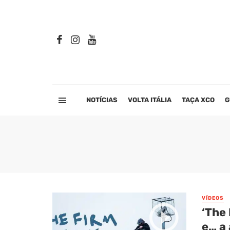
NOTÍCIAS
VOLTA ITÁLIA
TAÇA XCO
G
VÍDEOS
‘The 
e… a