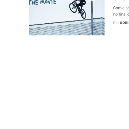
Com a sé
no final 
Por
GORI