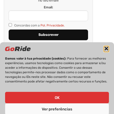
no teu email!
Email:
Concordas com a
Pol. Privacidade.
Damos valor à tua privacidade (cookies):
Para fornecer as melhores
experiências, usamos tecnologias como cookies para armazenar e/ou
aceder a informações do dispositivo. Consentir o uso dessas
tecnologias permite-nos processar dados como o comportamento de
navegação ou IDs neste site. Não consentir ou recusar este
consentimento pode afetar negativamente certos recursos e funções.
PRIVACIDADE
FICHA TÉCNICA
ESTATUTO EDITORIAL
POLÍTICA DE COOKIES
CONTACTOS
OK
Ver preferências