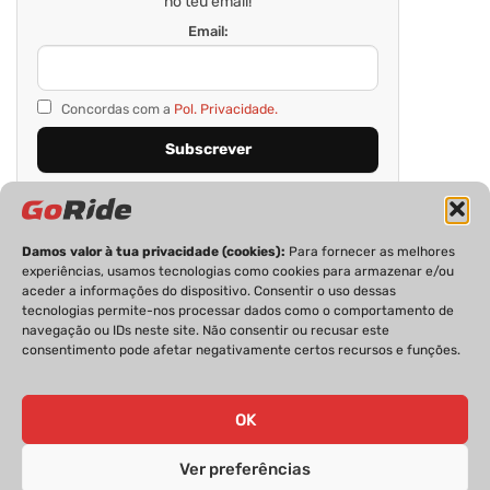
no teu email!
Email:
Concordas com a
Pol. Privacidade.
Damos valor à tua privacidade (cookies):
Para fornecer as melhores
experiências, usamos tecnologias como cookies para armazenar e/ou
aceder a informações do dispositivo. Consentir o uso dessas
tecnologias permite-nos processar dados como o comportamento de
navegação ou IDs neste site. Não consentir ou recusar este
consentimento pode afetar negativamente certos recursos e funções.
PRIVACIDADE
FICHA TÉCNICA
ESTATUTO EDITORIAL
POLÍTICA DE COOKIES
CONTACTOS
OK
Ver preferências