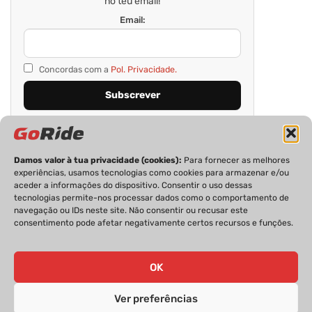
no teu email!
Email:
Concordas com a
Pol. Privacidade.
Damos valor à tua privacidade (cookies):
Para fornecer as melhores
experiências, usamos tecnologias como cookies para armazenar e/ou
aceder a informações do dispositivo. Consentir o uso dessas
tecnologias permite-nos processar dados como o comportamento de
navegação ou IDs neste site. Não consentir ou recusar este
consentimento pode afetar negativamente certos recursos e funções.
PRIVACIDADE
FICHA TÉCNICA
ESTATUTO EDITORIAL
POLÍTICA DE COOKIES
CONTACTOS
OK
Ver preferências