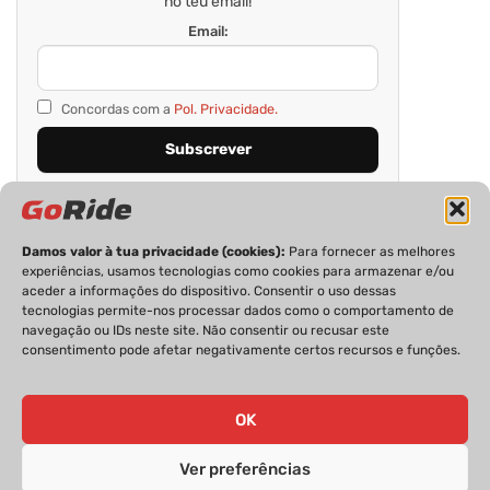
no teu email!
Email:
Concordas com a
Pol. Privacidade.
Damos valor à tua privacidade (cookies):
Para fornecer as melhores
experiências, usamos tecnologias como cookies para armazenar e/ou
aceder a informações do dispositivo. Consentir o uso dessas
tecnologias permite-nos processar dados como o comportamento de
navegação ou IDs neste site. Não consentir ou recusar este
consentimento pode afetar negativamente certos recursos e funções.
PRIVACIDADE
FICHA TÉCNICA
ESTATUTO EDITORIAL
POLÍTICA DE COOKIES
CONTACTOS
OK
Ver preferências