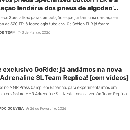
sação lendária dos pneus de algodão’…
neus Specialized para competição e que juntam uma carcaça em
on de 320 TPI à tecnologia tubeless. Os Cotton TLR já foram ...
DE TEAM
3 de Março, 2026
e exclusivo GoRide: já andámos na nova
Adrenaline SL Team Replica! [com vídeos]
os no MMR Press Camp, em Espanha, para experimentarmos em
o a novíssima MMR Adrenaline SL. Neste caso, a versão Team Replica
RDO GOUVEIA
26 de Fevereiro, 2026