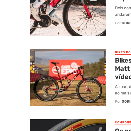
Dois con
andarem
Por
GORI
BIKES D
Bikes
Matt 
vídeo
A 'máqui
ao mais 
Por
GORI
COMPONE
Os n