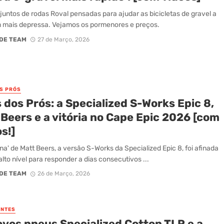
juntos de rodas Roval pensadas para ajudar as bicicletas de gravel a
 mais depressa. Vejamos os pormenores e preços.
DE TEAM
27 de Março, 2026
OS PRÓS
 dos Prós: a Specialized S-Works Epic 8,
Beers e a vitória no Cape Epic 2026 [com
s!]
na' de Matt Beers, a versão S-Works da Specialized Epic 8, foi afinada
alto nível para responder a dias consecutivos ...
DE TEAM
26 de Março, 2026
NTES
ovos pneus Specialized Cotton TLR e a