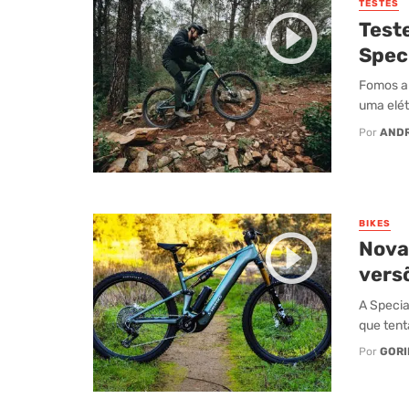
TESTES
Test
Speci
Fomos a 
uma elét
Por
AND
BIKES
Nova 
vers
A Specia
que tenta
Por
GORI