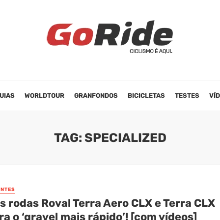
UIAS
WORLDTOUR
GRANFONDOS
BICICLETAS
TESTES
VÍ
TAG: SPECIALIZED
NTES
s rodas Roval Terra Aero CLX e Terra CLX
ara o ‘gravel mais rápido’! [com vídeos]