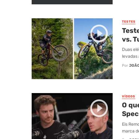
TESTES
Teste
vs. T
Duas elé
levadas a
Por
JOÃO
VÍDEOS
O qu
Speci
Eis Remc
marca de