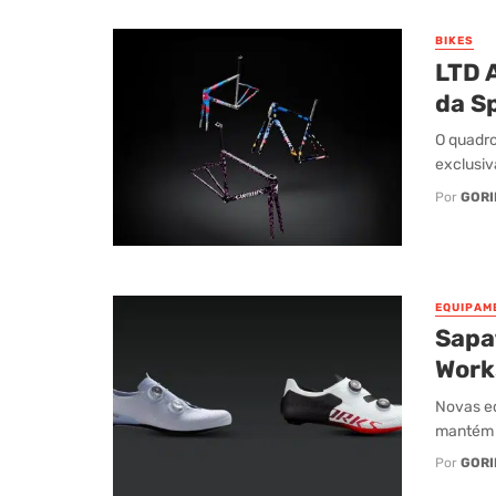
BIKES
LTD A
da S
O quadro
exclusiv
Por
GORI
EQUIPAM
Sapa
Work
Novas ed
mantém a
Por
GORI