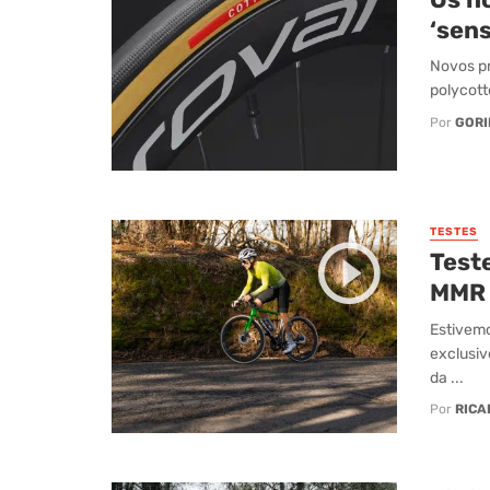
‘sen
Novos p
polycott
Por
GORI
TESTES
Test
MMR 
Estivem
exclusiv
da ...
Por
RICA