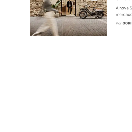
A nova S
mercado 
Por
GORI