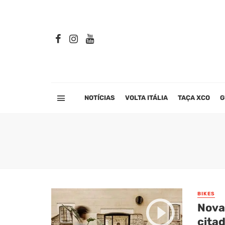
NOTÍCIAS
VOLTA ITÁLIA
TAÇA XCO
G
BIKES
Nova 
citad