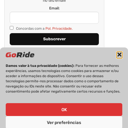
no teu email!
Email:
Concordas com a
Pol. Privacidade.
Damos valor à tua privacidade (cookies):
Para fornecer as melhores
experiências, usamos tecnologias como cookies para armazenar e/ou
aceder a informações do dispositivo. Consentir o uso dessas
tecnologias permite-nos processar dados como o comportamento de
navegação ou IDs neste site. Não consentir ou recusar este
consentimento pode afetar negativamente certos recursos e funções.
PRIVACIDADE
FICHA TÉCNICA
ESTATUTO EDITORIAL
POLÍTICA DE COOKIES
CONTACTOS
OK
Ver preferências