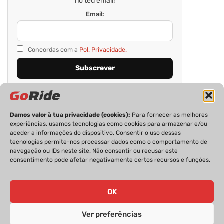
no teu email!
Email:
Concordas com a
Pol. Privacidade.
Damos valor à tua privacidade (cookies):
Para fornecer as melhores
experiências, usamos tecnologias como cookies para armazenar e/ou
aceder a informações do dispositivo. Consentir o uso dessas
tecnologias permite-nos processar dados como o comportamento de
navegação ou IDs neste site. Não consentir ou recusar este
consentimento pode afetar negativamente certos recursos e funções.
PRIVACIDADE
FICHA TÉCNICA
ESTATUTO EDITORIAL
POLÍTICA DE COOKIES
CONTACTOS
OK
Ver preferências