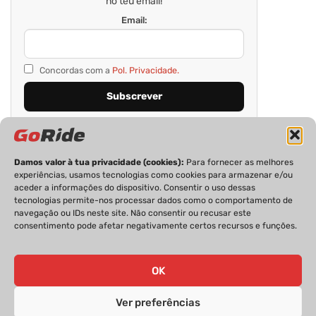
no teu email!
Email:
Concordas com a
Pol. Privacidade.
Damos valor à tua privacidade (cookies):
Para fornecer as melhores
experiências, usamos tecnologias como cookies para armazenar e/ou
aceder a informações do dispositivo. Consentir o uso dessas
tecnologias permite-nos processar dados como o comportamento de
navegação ou IDs neste site. Não consentir ou recusar este
consentimento pode afetar negativamente certos recursos e funções.
PRIVACIDADE
FICHA TÉCNICA
ESTATUTO EDITORIAL
POLÍTICA DE COOKIES
CONTACTOS
OK
Ver preferências