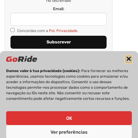
no teu email!
Email:
Concordas com a
Pol. Privacidade.
Damos valor à tua privacidade (cookies):
Para fornecer as melhores
experiências, usamos tecnologias como cookies para armazenar e/ou
aceder a informações do dispositivo. Consentir o uso dessas
tecnologias permite-nos processar dados como o comportamento de
navegação ou IDs neste site. Não consentir ou recusar este
consentimento pode afetar negativamente certos recursos e funções.
PRIVACIDADE
FICHA TÉCNICA
ESTATUTO EDITORIAL
POLÍTICA DE COOKIES
CONTACTOS
OK
Ver preferências