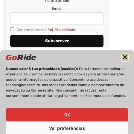
no teu email!
Email:
Concordas com a
Pol. Privacidade.
Damos valor à tua privacidade (cookies):
Para fornecer as melhores
experiências, usamos tecnologias como cookies para armazenar e/ou
aceder a informações do dispositivo. Consentir o uso dessas
tecnologias permite-nos processar dados como o comportamento de
navegação ou IDs neste site. Não consentir ou recusar este
consentimento pode afetar negativamente certos recursos e funções.
PRIVACIDADE
FICHA TÉCNICA
ESTATUTO EDITORIAL
POLÍTICA DE COOKIES
CONTACTOS
OK
Ver preferências