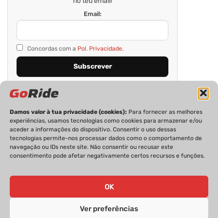
no teu email!
Email:
Concordas com a
Pol. Privacidade.
Damos valor à tua privacidade (cookies):
Para fornecer as melhores
experiências, usamos tecnologias como cookies para armazenar e/ou
aceder a informações do dispositivo. Consentir o uso dessas
tecnologias permite-nos processar dados como o comportamento de
navegação ou IDs neste site. Não consentir ou recusar este
consentimento pode afetar negativamente certos recursos e funções.
PRIVACIDADE
FICHA TÉCNICA
ESTATUTO EDITORIAL
POLÍTICA DE COOKIES
CONTACTOS
OK
Ver preferências