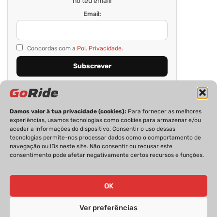
no teu email!
Email:
Concordas com a
Pol. Privacidade.
Damos valor à tua privacidade (cookies):
Para fornecer as melhores
experiências, usamos tecnologias como cookies para armazenar e/ou
aceder a informações do dispositivo. Consentir o uso dessas
tecnologias permite-nos processar dados como o comportamento de
navegação ou IDs neste site. Não consentir ou recusar este
consentimento pode afetar negativamente certos recursos e funções.
PRIVACIDADE
FICHA TÉCNICA
ESTATUTO EDITORIAL
POLÍTICA DE COOKIES
CONTACTOS
OK
Ver preferências