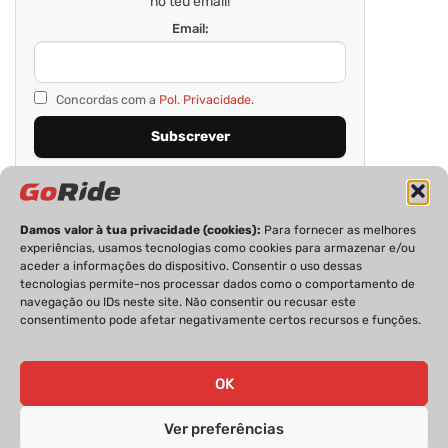
no teu email!
Email:
Concordas com a
Pol. Privacidade.
Damos valor à tua privacidade (cookies):
Para fornecer as melhores
experiências, usamos tecnologias como cookies para armazenar e/ou
aceder a informações do dispositivo. Consentir o uso dessas
tecnologias permite-nos processar dados como o comportamento de
navegação ou IDs neste site. Não consentir ou recusar este
consentimento pode afetar negativamente certos recursos e funções.
PRIVACIDADE
FICHA TÉCNICA
ESTATUTO EDITORIAL
POLÍTICA DE COOKIES
CONTACTOS
OK
Ver preferências