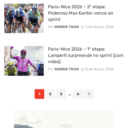
Paris-Nice 2026 – 2ª etapa:
Poderoso Max Kanter vence ao
sprint
Por
GORIDE TEAM
9 de Março, 2026
Paris-Nice 2026 – 1ª etapa:
Lamperti surpreende no sprint [com
vídeo]
Por
GORIDE TEAM
8 de Março, 2026
Posts
1
2
3
...
6
navigation