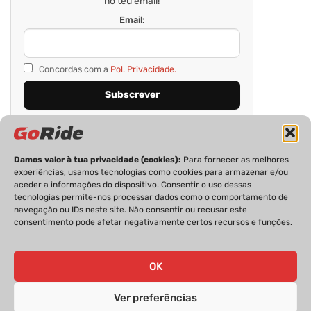
no teu email!
Email:
Concordas com a
Pol. Privacidade.
Damos valor à tua privacidade (cookies):
Para fornecer as melhores
experiências, usamos tecnologias como cookies para armazenar e/ou
aceder a informações do dispositivo. Consentir o uso dessas
tecnologias permite-nos processar dados como o comportamento de
navegação ou IDs neste site. Não consentir ou recusar este
consentimento pode afetar negativamente certos recursos e funções.
PRIVACIDADE
FICHA TÉCNICA
ESTATUTO EDITORIAL
POLÍTICA DE COOKIES
CONTACTOS
OK
Ver preferências