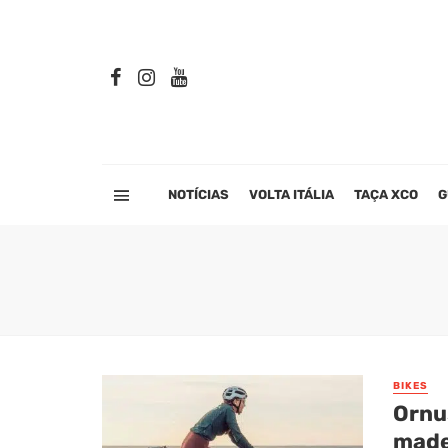
NOTÍCIAS
VOLTA ITÁLIA
TAÇA XCO
G
BIKES
Ornus
made