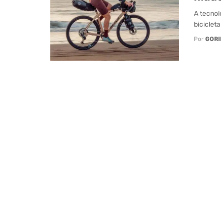
A tecnol
biciclet
Por
GORI