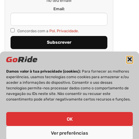
no teu email!
Email:
Concordas com a
Pol. Privacidade.
Damos valor à tua privacidade (cookies):
Para fornecer as melhores
experiências, usamos tecnologias como cookies para armazenar e/ou
aceder a informações do dispositivo. Consentir o uso dessas
tecnologias permite-nos processar dados como o comportamento de
navegação ou IDs neste site. Não consentir ou recusar este
consentimento pode afetar negativamente certos recursos e funções.
PRIVACIDADE
FICHA TÉCNICA
ESTATUTO EDITORIAL
POLÍTICA DE COOKIES
CONTACTOS
OK
Ver preferências