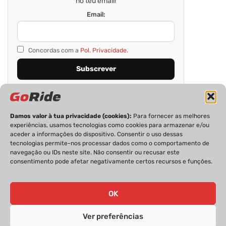
no teu email!
Email:
Concordas com a
Pol. Privacidade.
Damos valor à tua privacidade (cookies):
Para fornecer as melhores
experiências, usamos tecnologias como cookies para armazenar e/ou
aceder a informações do dispositivo. Consentir o uso dessas
tecnologias permite-nos processar dados como o comportamento de
navegação ou IDs neste site. Não consentir ou recusar este
consentimento pode afetar negativamente certos recursos e funções.
PRIVACIDADE
FICHA TÉCNICA
ESTATUTO EDITORIAL
POLÍTICA DE COOKIES
CONTACTOS
OK
Ver preferências