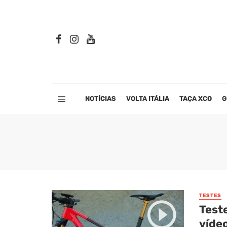
NOTÍCIAS
VOLTA ITÁLIA
TAÇA XCO
G
TESTES
Test
víde