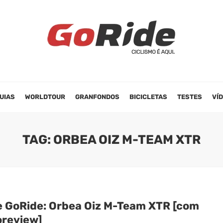
UIAS
WORLDTOUR
GRANFONDOS
BICICLETAS
TESTES
VÍ
TAG: ORBEA OIZ M-TEAM XTR
e GoRide: Orbea Oiz M-Team XTR [com
oreview]