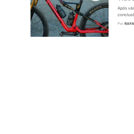
Após vár
conclusã
Por
RAFA