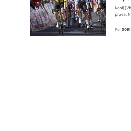
Kooij (V
prova. N
...
Por
GORI