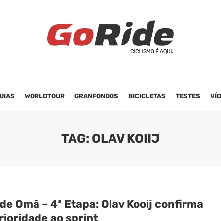
UIAS
WORLDTOUR
GRANFONDOS
BICICLETAS
TESTES
VÍ
TAG: OLAV KOIIJ
de Omã – 4ª Etapa: Olav Kooij confirma
ioridade ao sprint