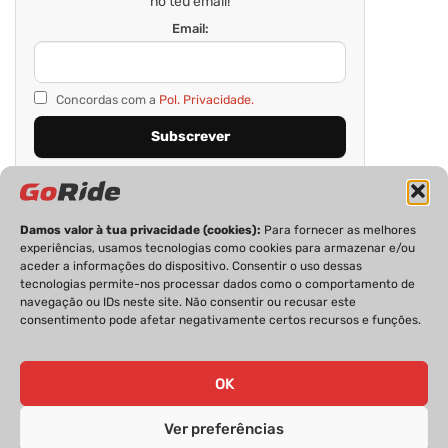
no teu email!
Email:
Concordas com a
Pol. Privacidade.
Damos valor à tua privacidade (cookies):
Para fornecer as melhores
experiências, usamos tecnologias como cookies para armazenar e/ou
aceder a informações do dispositivo. Consentir o uso dessas
tecnologias permite-nos processar dados como o comportamento de
navegação ou IDs neste site. Não consentir ou recusar este
consentimento pode afetar negativamente certos recursos e funções.
PRIVACIDADE
FICHA TÉCNICA
ESTATUTO EDITORIAL
POLÍTICA DE COOKIES
CONTACTOS
OK
Ver preferências