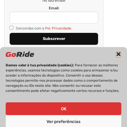
no teu email!
Email:
Concordas com a
Pol. Privacidade.
Damos valor à tua privacidade (cookies):
Para fornecer as melhores
experiências, usamos tecnologias como cookies para armazenar e/ou
aceder a informações do dispositivo. Consentir o uso dessas
tecnologias permite-nos processar dados como o comportamento de
navegação ou IDs neste site. Não consentir ou recusar este
consentimento pode afetar negativamente certos recursos e funções.
PRIVACIDADE
FICHA TÉCNICA
ESTATUTO EDITORIAL
POLÍTICA DE COOKIES
CONTACTOS
OK
Ver preferências