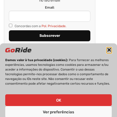
no teu email!
Email:
Concordas com a
Pol. Privacidade.
Damos valor à tua privacidade (cookies):
Para fornecer as melhores
experiências, usamos tecnologias como cookies para armazenar e/ou
aceder a informações do dispositivo. Consentir o uso dessas
tecnologias permite-nos processar dados como o comportamento de
navegação ou IDs neste site. Não consentir ou recusar este
consentimento pode afetar negativamente certos recursos e funções.
PRIVACIDADE
FICHA TÉCNICA
ESTATUTO EDITORIAL
POLÍTICA DE COOKIES
CONTACTOS
OK
Ver preferências