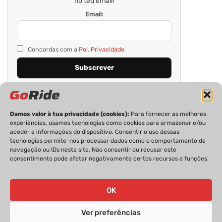
no teu email!
Email:
Concordas com a
Pol. Privacidade.
Damos valor à tua privacidade (cookies):
Para fornecer as melhores
experiências, usamos tecnologias como cookies para armazenar e/ou
aceder a informações do dispositivo. Consentir o uso dessas
tecnologias permite-nos processar dados como o comportamento de
navegação ou IDs neste site. Não consentir ou recusar este
consentimento pode afetar negativamente certos recursos e funções.
PRIVACIDADE
FICHA TÉCNICA
ESTATUTO EDITORIAL
POLÍTICA DE COOKIES
CONTACTOS
OK
Ver preferências