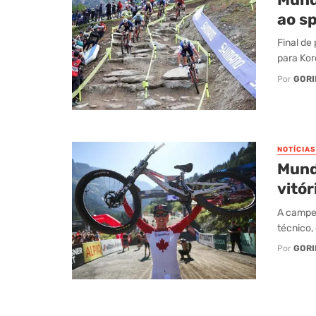
ao s
Final de
para Kor
Por
GORI
NOTÍCIAS
Mund
vitór
A campeã
técnico, 
Por
GORI