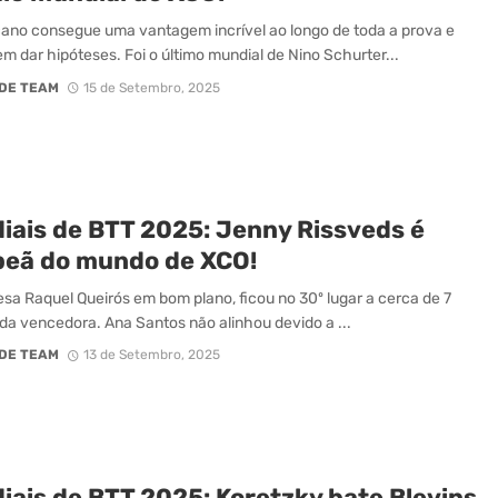
cano consegue uma vantagem incrível ao longo de toda a prova e
m dar hipóteses. Foi o último mundial de Nino Schurter...
DE TEAM
15 de Setembro, 2025
iais de BTT 2025: Jenny Rissveds é
eã do mundo de XCO!
sa Raquel Queirós em bom plano, ficou no 30º lugar a cerca de 7
da vencedora. Ana Santos não alinhou devido a ...
DE TEAM
13 de Setembro, 2025
iais de BTT 2025: Koretzky bate Blevins