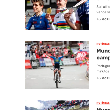
Sul-afri
vence se
Por
GORI
NOTÍCIAS
Mund
camp
Portugue
minutos 
Por
GORI
NOTÍCIAS
Mund