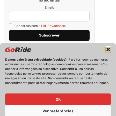
no teu email!
Email:
Concordas com a
Pol. Privacidade.
Damos valor à tua privacidade (cookies):
Para fornecer as melhores
experiências, usamos tecnologias como cookies para armazenar e/ou
aceder a informações do dispositivo. Consentir o uso dessas
tecnologias permite-nos processar dados como o comportamento de
navegação ou IDs neste site. Não consentir ou recusar este
consentimento pode afetar negativamente certos recursos e funções.
PRIVACIDADE
FICHA TÉCNICA
ESTATUTO EDITORIAL
POLÍTICA DE COOKIES
CONTACTOS
OK
Ver preferências