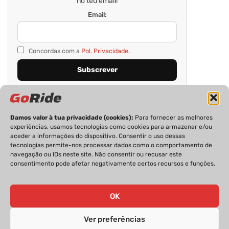
no teu email!
Email:
Concordas com a
Pol. Privacidade.
Damos valor à tua privacidade (cookies):
Para fornecer as melhores
experiências, usamos tecnologias como cookies para armazenar e/ou
aceder a informações do dispositivo. Consentir o uso dessas
tecnologias permite-nos processar dados como o comportamento de
navegação ou IDs neste site. Não consentir ou recusar este
consentimento pode afetar negativamente certos recursos e funções.
PRIVACIDADE
FICHA TÉCNICA
ESTATUTO EDITORIAL
POLÍTICA DE COOKIES
CONTACTOS
OK
Ver preferências