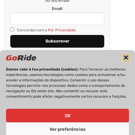
no teu email!
Email:
Concordas com a
Pol. Privacidade.
Damos valor à tua privacidade (cookies):
Para fornecer as melhores
experiências, usamos tecnologias como cookies para armazenar e/ou
aceder a informações do dispositivo. Consentir o uso dessas
tecnologias permite-nos processar dados como o comportamento de
navegação ou IDs neste site. Não consentir ou recusar este
consentimento pode afetar negativamente certos recursos e funções.
PRIVACIDADE
FICHA TÉCNICA
ESTATUTO EDITORIAL
POLÍTICA DE COOKIES
CONTACTOS
OK
Ver preferências