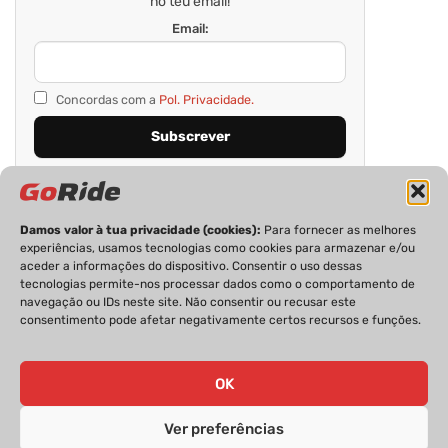
no teu email!
Email:
Concordas com a
Pol. Privacidade.
Damos valor à tua privacidade (cookies):
Para fornecer as melhores
experiências, usamos tecnologias como cookies para armazenar e/ou
aceder a informações do dispositivo. Consentir o uso dessas
tecnologias permite-nos processar dados como o comportamento de
navegação ou IDs neste site. Não consentir ou recusar este
consentimento pode afetar negativamente certos recursos e funções.
PRIVACIDADE
FICHA TÉCNICA
ESTATUTO EDITORIAL
POLÍTICA DE COOKIES
CONTACTOS
OK
Ver preferências