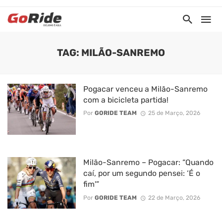
TAG: MILÃO-SANREMO
Pogacar venceu a Milão-Sanremo
com a bicicleta partida!
Por
GORIDE TEAM
25 de Março, 2026
Milão-Sanremo – Pogacar: “Quando
caí, por um segundo pensei: ‘É o
fim'”
Por
GORIDE TEAM
22 de Março, 2026