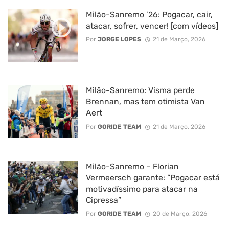
Milão-Sanremo ’26: Pogacar, cair,
atacar, sofrer, vencer! [com vídeos]
Por
JORGE LOPES
21 de Março, 2026
Milão-Sanremo: Visma perde
Brennan, mas tem otimista Van
Aert
Por
GORIDE TEAM
21 de Março, 2026
Milão-Sanremo – Florian
Vermeersch garante: “Pogacar está
motivadíssimo para atacar na
Cipressa”
Por
GORIDE TEAM
20 de Março, 2026