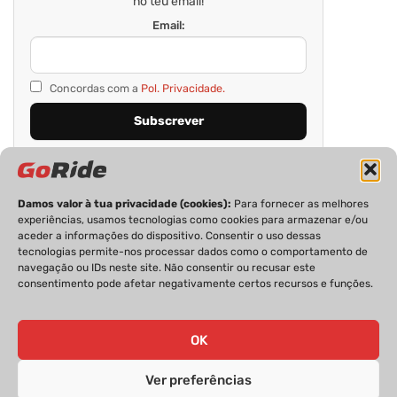
no teu email!
Email:
Concordas com a
Pol. Privacidade.
Damos valor à tua privacidade (cookies):
Para fornecer as melhores
experiências, usamos tecnologias como cookies para armazenar e/ou
aceder a informações do dispositivo. Consentir o uso dessas
tecnologias permite-nos processar dados como o comportamento de
navegação ou IDs neste site. Não consentir ou recusar este
consentimento pode afetar negativamente certos recursos e funções.
PRIVACIDADE
FICHA TÉCNICA
ESTATUTO EDITORIAL
POLÍTICA DE COOKIES
CONTACTOS
OK
Ver preferências