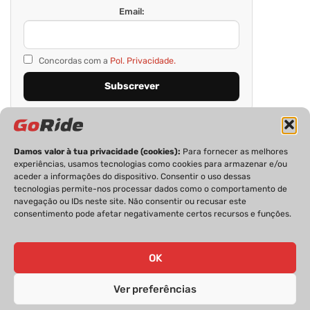
Email:
Concordas com a
Pol. Privacidade.
Damos valor à tua privacidade (cookies):
Para fornecer as melhores
experiências, usamos tecnologias como cookies para armazenar e/ou
aceder a informações do dispositivo. Consentir o uso dessas
tecnologias permite-nos processar dados como o comportamento de
navegação ou IDs neste site. Não consentir ou recusar este
consentimento pode afetar negativamente certos recursos e funções.
PRIVACIDADE
FICHA TÉCNICA
ESTATUTO EDITORIAL
POLÍTICA DE COOKIES
CONTACTOS
OK
Ver preferências
GoRide 2026 | Todos os direitos reservados.