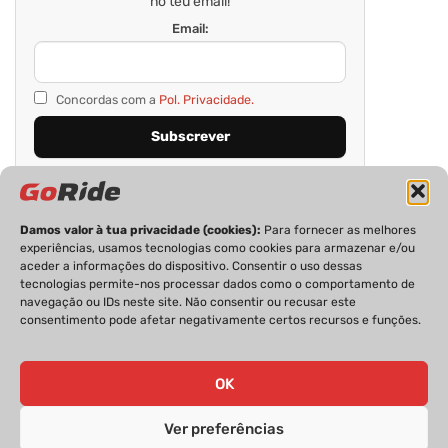
no teu email!
Email:
Concordas com a
Pol. Privacidade.
Damos valor à tua privacidade (cookies):
Para fornecer as melhores
experiências, usamos tecnologias como cookies para armazenar e/ou
aceder a informações do dispositivo. Consentir o uso dessas
tecnologias permite-nos processar dados como o comportamento de
navegação ou IDs neste site. Não consentir ou recusar este
consentimento pode afetar negativamente certos recursos e funções.
PRIVACIDADE
FICHA TÉCNICA
ESTATUTO EDITORIAL
POLÍTICA DE COOKIES
CONTACTOS
OK
Ver preferências