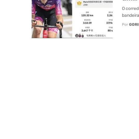
O corred
bandeira
Por
GORI