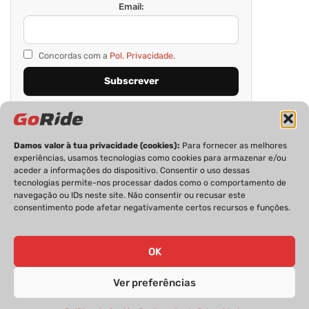
Email:
Concordas com a
Pol. Privacidade.
Damos valor à tua privacidade (cookies):
Para fornecer as melhores
experiências, usamos tecnologias como cookies para armazenar e/ou
aceder a informações do dispositivo. Consentir o uso dessas
tecnologias permite-nos processar dados como o comportamento de
navegação ou IDs neste site. Não consentir ou recusar este
consentimento pode afetar negativamente certos recursos e funções.
PRIVACIDADE
FICHA TÉCNICA
ESTATUTO EDITORIAL
POLÍTICA DE COOKIES
CONTACTOS
OK
Ver preferências
GoRide 2026 | Todos os direitos reservados.