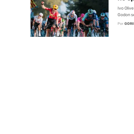
Ivo Oliv
Godon se
Por
GORI