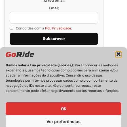
no teu email!
Email:
Concordas com a
Pol. Privacidade.
Damos valor à tua privacidade (cookies):
Para fornecer as melhores
experiências, usamos tecnologias como cookies para armazenar e/ou
aceder a informações do dispositivo. Consentir o uso dessas
tecnologias permite-nos processar dados como o comportamento de
navegação ou IDs neste site. Não consentir ou recusar este
consentimento pode afetar negativamente certos recursos e funções.
PRIVACIDADE
FICHA TÉCNICA
ESTATUTO EDITORIAL
POLÍTICA DE COOKIES
CONTACTOS
OK
Ver preferências