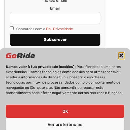
no teu email!
Email:
Concordas com a
Pol. Privacidade.
Damos valor à tua privacidade (cookies):
Para fornecer as melhores
experiências, usamos tecnologias como cookies para armazenar e/ou
aceder a informações do dispositivo. Consentir o uso dessas
tecnologias permite-nos processar dados como o comportamento de
navegação ou IDs neste site. Não consentir ou recusar este
consentimento pode afetar negativamente certos recursos e funções.
PRIVACIDADE
FICHA TÉCNICA
ESTATUTO EDITORIAL
POLÍTICA DE COOKIES
CONTACTOS
OK
Ver preferências