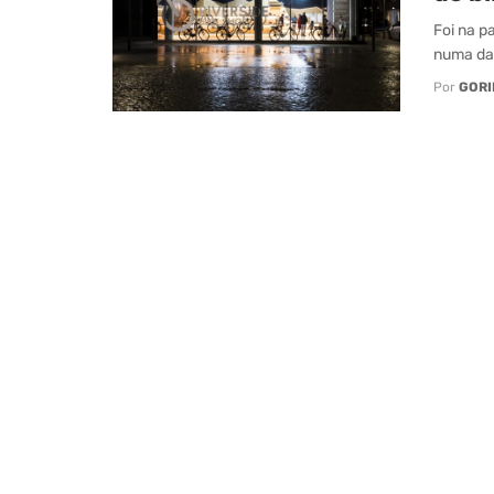
Foi na p
numa das
Por
GORI